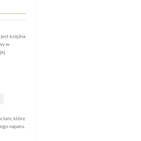
jest księżna
awy w
jej
aciom, które
nego naparu.