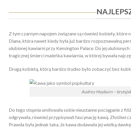
NAJLEPS
Z tym czarnym napojem związane są również kobiety, które niem
Diana, która nawet kiedy była już bardzo rozpoznawalną pers
ulubionej kawiarni przy Kensington Palace. Do jej ulubionych
tragicznej śmierci maleńka kawiarnia, w której bywała najczę
Drugą kobietą, którą bardzo trudno było zobaczyć bez kubk
Audrey Hepburn − brytyjsk
Do tego stopnia umiłowała sobie nieustanne pociąganie z filiża
odgrywała, również przypisywali fascynację kawą. Złośliwi czę
Prawda była jednak taka, że kawa dodawała jej wielką dawkę