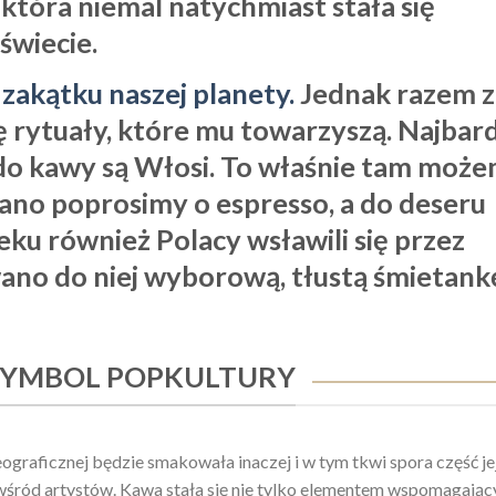
 która niemal natychmiast stała się
wiecie.
 zakątku naszej planety.
Jednak razem z
ę rytuały, które mu towarzyszą. Najbard
 do kawy są Włosi. To właśnie tam moż
rano poprosimy o espresso, a do deseru
eku również Polacy wsławili się przez
ano do niej wyborową, tłustą śmietank
SYMBOL POPKULTURY
ograficznej będzie smakowała inaczej i w tym tkwi spora część je
wśród artystów. Kawa stała się nie tylko elementem wspomagając