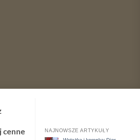
z
j cenne
NAJNOWSZE ARTYKUŁY