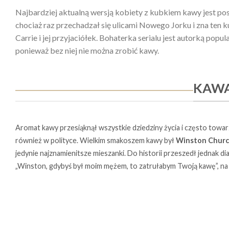
Najbardziej aktualną wersją kobiety z kubkiem kawy jest po
chociaż raz przechadzał się ulicami Nowego Jorku i zna ten ku
Carrie i jej przyjaciółek. Bohaterka serialu jest autorką pop
ponieważ bez niej nie można zrobić kawy.
KAWA
Aromat kawy przesiąknął wszystkie dziedziny życia i często towarz
również w polityce. Wielkim smakoszem kawy był
Winston Church
jedynie najznamienitsze mieszanki. Do historii przeszedł jednak dia
„Winston, gdybyś był moim mężem, to zatrułabym Twoją kawę”, na 