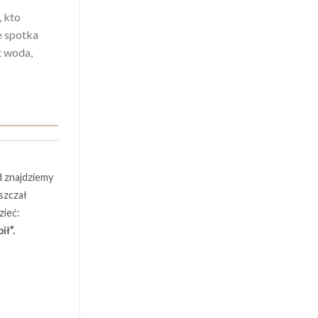
, kto
e spotka
t woda,
d znajdziemy
uszczał
zieć:
ił”.