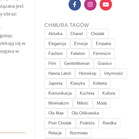
iązana jest
ny obraz:
CHMURA TAGÓW
;
Aktorka
Chanel
Chodak
galop.
blekają się w
Elegancja
Emocje
Empatia
 wygasa w
Fashion
Felieton
Feminizm
Film
GentleWoman
Granice
Hanna Latoń
Horoskop
Intymność
Japonia
Klasyka
Kobieta
Komunikacja
Kuchnia
Kultura
Minimalizm
Miłość
Moda
Ola Mae
Ola Orlikowska
Piotr Chodak
Podróże
Randka
Relacje
Rozmowa