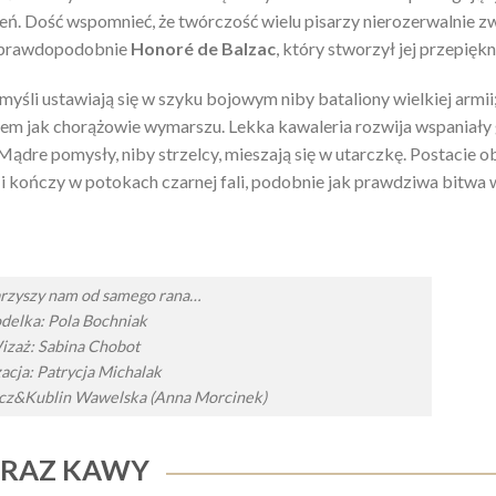
ień. Dość wspomnieć, że twórczość wielu pisarzy nierozerwalnie zw
t prawdopodobnie
Honoré de Balzac
, który stworzył jej przepięk
yśli ustawiają się w szyku bojowym niby bataliony wielkiej armii
em jak chorążowie wymarszu. Lekka kawaleria rozwija wspaniały 
Mądre pomysły, niby strzelcy, mieszają się w utarczkę. Postacie o
i kończy w potokach czarnej fali, podobnie jak prawdziwa bitwa
rzyszy nam od samego rana…
delka: Pola Bochniak
izaż: Sabina Chobot
zacja: Patrycja Michalak
cz&Kublin Wawelska (Anna Morcinek)
RAZ KAWY