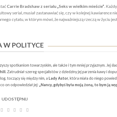
stać
Carrie Bradshaw z serialu „Seks w wielkim mieście”
. Każdy
ltowy serial, musiał zastanawiać się, czy w kolejnej kawiarence ni
ularnego cytatu, w którym mówi, że najważniejszą rzeczą w życiu jes
 W POLITYCE
yszy spotkaniom towarzyskim, ale także i tym mniej przyjaznym. Jej śla
ill.
Zatrudniał szereg specjalistów z dziedziny jej parzenia kawy i dop
log, toczący się między nim, a
Lady Astor
, która miała do niego powied
co on odpowiedział jej:
„Nancy, gdybyś była moją żoną, to bym ją wyp
UDOSTĘPNIJ