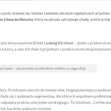
dzo często stawała się również tematem obrazów największych artystów 
az Edwarda Muncha
, który na obrazie zatrzymuje chwilę, w której sta
 jest ekspresjonista
Ernst Ludwig Kirchner
– jeden z prekursoró
kolory, a sam Kirchner był jednym z prekursorów ekspresjonizmu
ej kawy – oto przepis na odrobinę relaksu w ciągu dnia
ury. Przebojem weszła do świata kina. Najpopularniejszą audiow
składa się z jedenastu segmentów, dla których wspólnym podmiote
os odpalany praktycznie jeden od drugiego. To tytułowe „Coffee and
j lub bardziej ważnych rozmów.