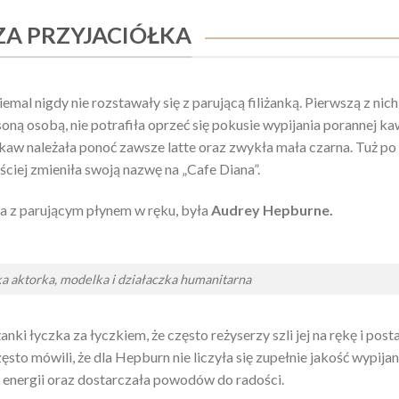
ZA PRZYJACIÓŁKA
al nigdy nie rozstawały się z parującą filiżanką. Pierwszą z nich 
oną osobą, nie potrafiła oprzeć się pokusie wypijania porannej k
 kaw należała ponoć zawsze latte oraz zwykła mała czarna. Tuż po 
ściej zmieniła swoją nazwę na „Cafe Diana”.
a z parującym płynem w ręku, była
Audrey Hepburne.
a aktorka, modelka i działaczka humanitarna
nki łyczka za łyczkiem, że często reżyserzy szli jej na rękę i post
sto mówili, że dla Hepburn nie liczyła się zupełnie jakość wypija
 energii oraz dostarczała powodów do radości.