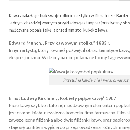
Kawa znalazła jednak swoje odbicie nie tylko w literaturze. Bar
Jednym z bardziej znanych przykładów jest impresjonistyczny
obr
mężczyzna popala fajkę, a przed nim stoi kubek z kawą.
Edward Munch, „Przy kawowym stoliku” 1883 r.
Innym artystą, który również poświęcił obraz tematyce kawy,
ekspresjonizmu. Widzimy na nim połamane formy i agresywne 
Przytulna kawiarnia i łyk aromatyczn
Ernst Ludwig Kirchner, „Kobiety pijące kawę” 1907
Picie kawy szybko stało się nieodzownym elementem popkult
jest czarno-biała, niezależna komedia Jima Jarmuscha. Film 
zawsze jedna filiżanka albo dwie filiżanki kawy, oraz papier
staje się punktem wyjścia do przeprowadzenia różnych, mnie