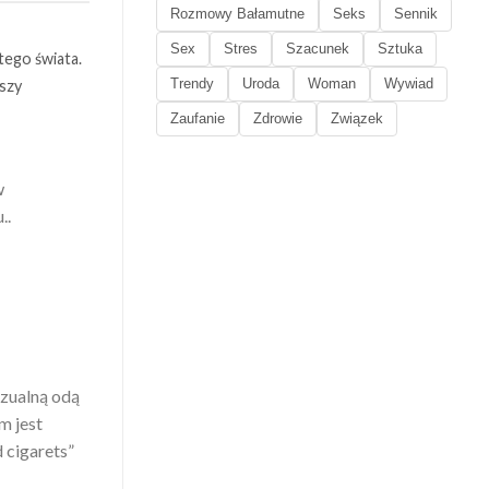
Rozmowy Bałamutne
Seks
Sennik
Sex
Stres
Szacunek
Sztuka
tego świata.
Trendy
Uroda
Woman
Wywiad
rszy
Zaufanie
Zdrowie
Związek
w
..
izualną odą
m jest
 cigarets”