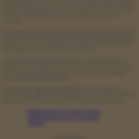
swoimi danymi osobowymi, takimi jak
adres, numer telefonu,
czy informacje o banku
. Oszuści mogą wykorzystać te dane
na wiele niebezpiecznych sposobów. Zawsze lepiej być
ostrożną.
Sprawdzaj profile w Internecie:
Możesz spróbować
znaleźć
osobę w Internecie, używając jej zdjęć lub nazwiska
. Istnieją
narzędzia, które pozwalają na wyszukiwanie zdjęć. Jeśli ktoś
używa zdjęć innej osoby, łatwo to zauważysz.
Zaufaj swojemu instynktowi:
Jeśli coś wydaje się nie tak,
najprawdopodobniej tak jest. Jeśli masz złe przeczucia co do
danej osoby, nie wahaj się zakończyć rozmowy.
Lepiej być
ostrożną niż później żałować.
Informuj o podejrzanych profilach:
Jeśli zauważysz coś
podejrzanego,
zgłoś to do administratorów portalu
. Twoje
zgłoszenie może pomóc innym osobom uniknąć oszustów.
Skandynawski styl “scandi” i moda
skandynawska: prosto, wygodnie,
stylowo
UDOSTĘPNIJ