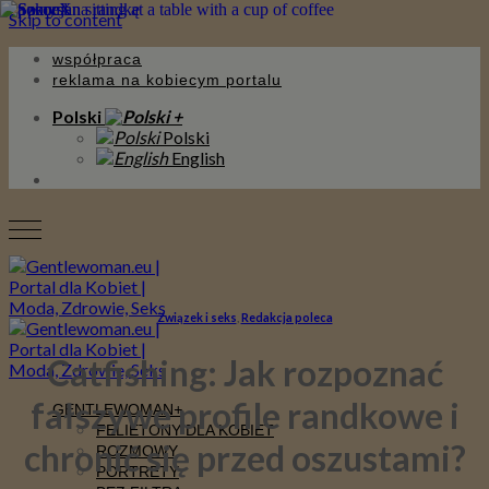
Skip to content
współpraca
reklama na kobiecym portalu
Polski
Polski
English
Związek i seks
,
Redakcja poleca
Catfishing: Jak rozpoznać
fałszywe profile randkowe i
GENTLEWOMAN
FELIETONY DLA KOBIET
chronić się przed oszustami?
ROZMOWY
PORTRETY