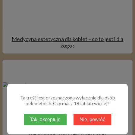
Medycyna estetyczna dla kobiet – co to jest i dla
kogo?
Ta treść jest przeznaczona wyłącznie dla osób
pełnoletnich. Czy masz 18 lat lub więcej?
Tak, akceptuję
Nie, powróć
Jak działa mózg i skąd się bierze sukces
kreatywności po sześćdziesiątce?