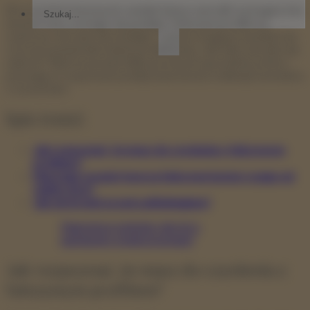
W erze internetowych randek łatwo natrafić na kogoś, kto
nie jest tym, za kogo się podaje. Fałszywe profile są
częstsze, niż nam się wydaje, i często mogą prowadzić do
rozczarowania lub nawet problemów. Jak więc nie dać się
nabrać? Warto poznać kilka prostych sposobów, które
pomogą ci rozpoznać podejrzane konta i uniknąć kontaktu
z oszustami.
Spis treści:
Jak rozpoznać, że masz do czynienia z fałszywym
profilem?
Dlaczego oszuści tworzą fałszywe konta i czego od
ciebie chcą?
Jak się bronić przed catfishingiem?
Depresja w związku: jak żyć z
partnerem i mądrze kochać?
Jak rozpoznać, że masz do czynienia z
fałszywym profilem?