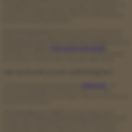
„lepszego poznania cię” lub proszą o zdjęcia dokumentów, by
„potwierdzić” twoją tożsamość. Takie dane mogą później
posłużyć do kradzieży tożsamości albo do przeprowadzenia
innych oszustw na twoje nazwisko.
Kontrola emocjonalna:
Niektórzy oszuści chcą po prostu
bawić się czyimiś emocjami. Zakładają fałszywe profile, aby
manipulować i kontrolować swoje ofiary, budując poczucie
zależności
. Wciągają w
toksyczną grę emocjonalną
,
sprawiając, że ofiara zaczyna ufać im coraz bardziej, angażuje
się uczuciowo, a później często cierpi, gdy nagle znikają.
Jak się bronić przed catfishingiem?
Ochrona przed oszustami na portalach
randkowych
, czyli
przed tzw. catfishingiem, jest bardzo ważna. Oto kilka
prostych wskazówek, które pomogą ci uniknąć nieprzyjemnych
sytuacji i chronić siebie:
Zwracaj uwagę na szczegóły:
Kiedy poznajesz kogoś
nowego online,
dobrze przyjrzyj się jego profilowi
. Sprawdź,
czy jego zdjęcia są naturalne. Oszuści często korzystają z
profesjonalnych zdjęć lub zdjęć innych osób. Jeśli zdjęcia