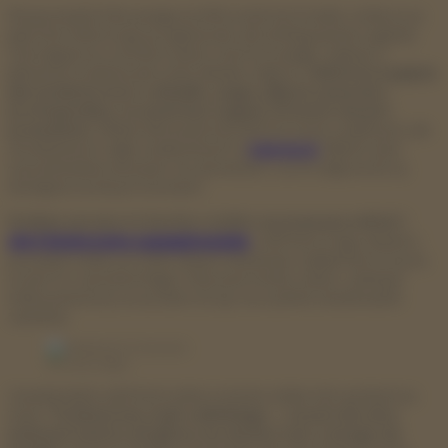
Rozpoznanie fałszywego profilu może być trudne, zwłaszcza
gdy ktoś dobrze go przygotował, ale istnieją pewne sygnały
ostrzegawcze, na które warto zwrócić uwagę. Jednym z
głównych znaków jest zbyt idealne zdjęcie.
Jeśli ktoś wygląda
jak model prosto z okładki, a jego zdjęcia są bardzo
profesjonalne, to może być sygnał, że konto nie jest
prawdziwe.
Wiele fałszywych profili korzysta z pięknych, ale
skradzionych zdjęć znalezionych w
Internecie
. Warto użyć
wyszukiwania obrazem, by sprawdzić, czy te zdjęcia nie są
dostępne na innych stronach.
Kolejna sprawa to bardzo szybko wyznawana miłość i
zbyt intensywne zaangażowanie
.
Jeśli ktoś, kogo dopiero
poznałaś online, po kilku dniach deklaruje ci głębokie uczucia,
to jest to czerwona flaga. Fałszywe konta często „atakują”
intensywnością i uczuciami, licząc na szybkie zbudowanie
zaufania.
Fot. Getty Images
Uważaj także, jeśli ktoś unika rozmów wideo lub spotkań na
żywo.
To klasyczny znak catfishingu — oszust nie chce
pokazać twarzy ani głosu, bo nie jest tym, za kogo się