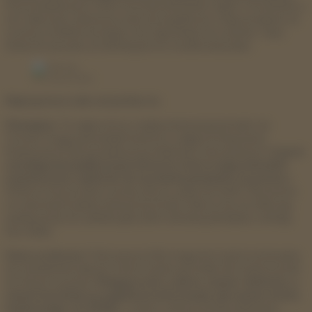
Piszą wiadomości, które brzmią niezwykle ciepło i troskliwie, a
ich celem jest, żebyś poczuła się wyjątkowo. Dają wrażenie, że
w końcu trafiłaś na kogoś, kto naprawdę cię rozumie. Taka
bliskość sprawia, że łatwiej jest im zrealizować plan.
Fot. Andrej Lisakov
Najczęstsze cele oszustów to:
Pieniądze:
To najprostszy i najbardziej bezpośredni cel.
Oszuści mogą opowiadać historie o nagłych kłopotach
finansowych lub poważnych problemach zdrowotnych.
Często
zmyślają skomplikowane historie, które mają wzbudzić
współczucie i nakłonić do wysłania pieniędzy na pomoc.
Może to być prośba o pożyczkę na „pilne leczenie” lub pomoc
w rzekomej trudnej sytuacji życiowej. Zdarza się, że obiecują
spłatę pożyczki, jednak gdy tylko dostaną pieniądze, znikają
bez śladu.
Dane osobowe:
Fałszywe profile mogą być wykorzystywane
do wyłudzania danych, które można sprzedać lub wykorzystać
do innych oszustw.
Mogą prosić o adres, numer telefonu, a
nawet bardziej szczegółowe informacje, jak numer konta
bankowego czy PESEL.
Często robią to pod pretekstem