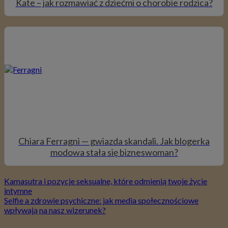
Kate – jak rozmawiać z dziećmi o chorobie rodzica?
Chiara Ferragni — gwiazda skandali. Jak blogerka
modowa stała się bizneswoman?
Kamasutra i pozycje seksualne, które odmienią twoje życie
intymne
Selfie a zdrowie psychiczne: jak media społecznościowe
wpływają na nasz wizerunek?