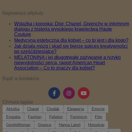
Najnowsze artykuły
Wstążka i koronka: Dior, Chanel, Givenchy w intymnym
dialogu z historią wysokiego krawiectwa Haute
Couture
Medycyna estetyczna dla kobiet – co to jest i dla kogo?
Jak działa mózg i skąd się bierze sukces kreatywności
po sześćdziesiątce?
MELATONINA i jej długotrwałe zażywanie a ryzyko
niewydolności serca, raport American Heart
Association – Co to znaczy dla kobiet?
Bądź w kontakcie
Chmura tagów
Aktorka
Chanel
Chodak
Elegancja
Emocje
Empatia
Fashion
Felieton
Feminizm
Film
GentleWoman
Granice
Hanna Latoń
Horoskop