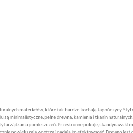
naturalnych materiałów, które tak bardzo kochają Japończycy. Styl 
 są minimalistyczne, pełne drewna, kamienia i tkanin naturalnych
 styl urządzania pomieszczeń. Przestronne pokoje, skandynawski m
ycznie powiększają wnętrza i nadają im efektowność. Drewno jest