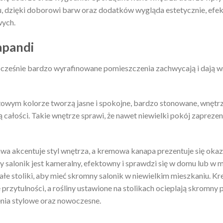
 dzięki doborowi barw oraz dodatków wygląda estetycznie, efek
wych.
japandi
dnocześnie bardzo wyrafinowane pomieszczenia zachwycają i dają w
wym kolorze tworzą jasne i spokojne, bardzo stonowane, wnętrz
całości. Takie wnętrze sprawi, że nawet niewielki pokój zaprezent
ława akcentuje styl wnętrza, a kremowa kanapa prezentuje się okaz
salonik jest kameralny, efektowny i sprawdzi się w domu lub w m
ałe stoliki, aby mieć skromny salonik w niewielkim mieszkaniu. 
 przytulności, a rośliny ustawione na stolikach ocieplają skromny 
enia stylowe oraz nowoczesne.