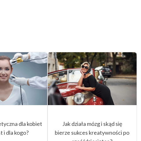
tyczna dla kobiet
Jak działa mózg i skąd się
st i dla kogo?
bierze sukces kreatywności po