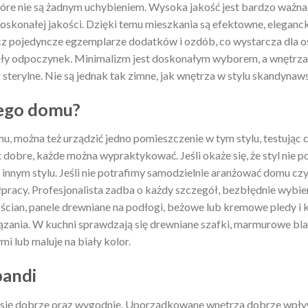
tóre nie są żadnym uchybieniem. Wysoka jakość jest bardzo ważn
 doskonałej jakości. Dzięki temu mieszkania są efektowne, eleganck
ecz pojedyncze egzemplarze dodatków i ozdób, co wystarcza dla o
ały odpoczynek. Minimalizm jest doskonałym wyborem, a wnętrza 
terylne. Nie są jednak tak zimne, jak wnętrza w stylu skandynaw
jego domu?
, można też urządzić jedno pomieszczenie w tym stylu, testując 
t dobre, każde można wypraktykować. Jeśli okaże się, że styl nie p
nnym stylu. Jeśli nie potrafimy samodzielnie aranżować domu cz
pracy. Profesjonalista zadba o każdy szczegół, bezbłędnie wybie
ścian, panele drewniane na podłogi, beżowe lub kremowe pledy i 
ązania. W kuchni sprawdzają się drewniane szafki, marmurowe blat
i lub maluje na biały kolor.
pandi
 się dobrze oraz wygodnie. Uporządkowane wnętrza dobrze wpły