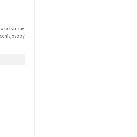
Poza tym nie
 cenią osoby
.