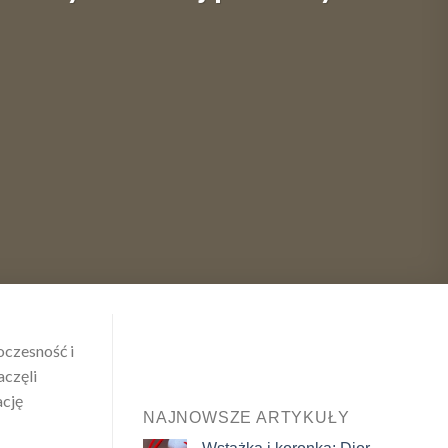
oczesność i
aczęli
ację
NAJNOWSZE ARTYKUŁY