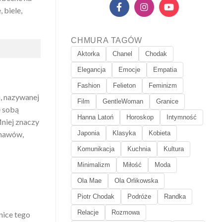
 biele,
CHMURA TAGÓW
Aktorka
Chanel
Chodak
Elegancja
Emocje
Empatia
Fashion
Felieton
Feminizm
i, nazywanej
Film
GentleWoman
Granice
e sobą
Hanna Latoń
Horoskop
Intymność
Mniej znaczy
Japonia
Klasyka
Kobieta
ynawów,
Komunikacja
Kuchnia
Kultura
Minimalizm
Miłość
Moda
Ola Mae
Ola Orlikowska
Piotr Chodak
Podróże
Randka
Relacje
Rozmowa
nice tego