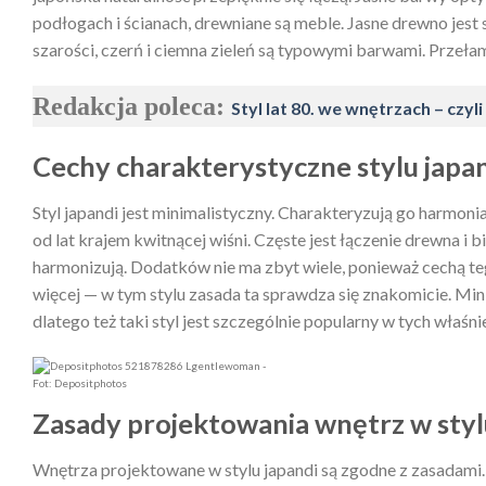
podłogach i ścianach, drewniane są meble. Jasne drewno jest 
szarości, czerń i ciemna zieleń są typowymi barwami. Przełama
Redakcja poleca:
Styl lat 80. we wnętrzach – czy
Cechy charakterystyczne stylu japa
Styl japandi jest minimalistyczny. Charakteryzują go harmonia
od lat krajem kwitnącej wiśni. Częste jest łączenie drewna i 
harmonizują. Dodatków nie ma zbyt wiele, ponieważ cechą te
więcej — w tym stylu zasada ta sprawdza się znakomicie. Mi
dlatego też taki styl jest szczególnie popularny w tych właśni
Fot: Depositphotos
Zasady projektowania wnętrz w styl
Wnętrza projektowane w stylu japandi są zgodne z zasadami