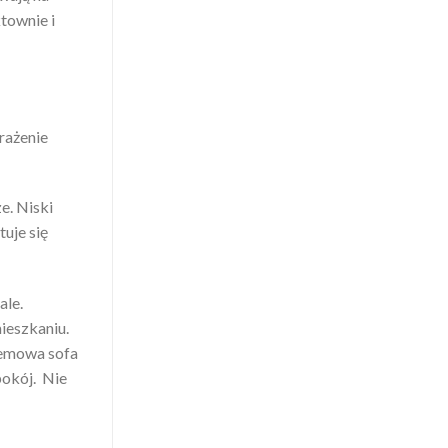
townie i
rażenie
e. Niski
uje się
ale.
ieszkaniu.
Kremowa sofa
pokój. Nie