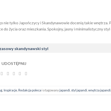
tego nie tylko Japończycy i Skandynawowie docenią takie wnętrza. 
 do życia oraz mieszkania. Spokojny, jasny i minimalistyczny styl
zasowy skandynawski styl
UDOSTĘPNIJ
ng
,
Inspiracje
,
Redakcja poleca
i o tagowany
japandi
,
styl japandi
,
wnętrza japandi