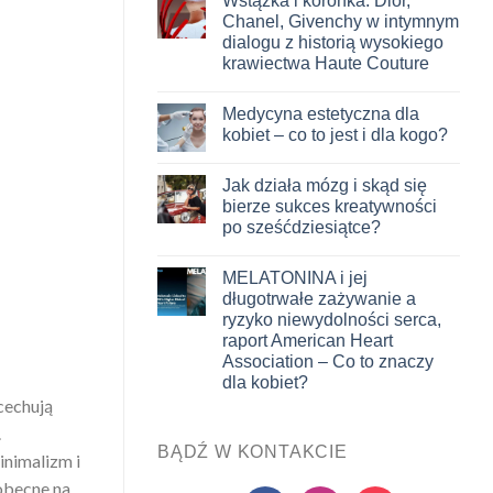
Wstążka i koronka: Dior,
Chanel, Givenchy w intymnym
dialogu z historią wysokiego
krawiectwa Haute Couture
Medycyna estetyczna dla
kobiet – co to jest i dla kogo?
Jak działa mózg i skąd się
bierze sukces kreatywności
po sześćdziesiątce?
MELATONINA i jej
długotrwałe zażywanie a
ryzyko niewydolności serca,
raport American Heart
Association – Co to znaczy
dla kobiet?
cechują
.
BĄDŹ W KONTAKCIE
inimalizm i
 obecne na