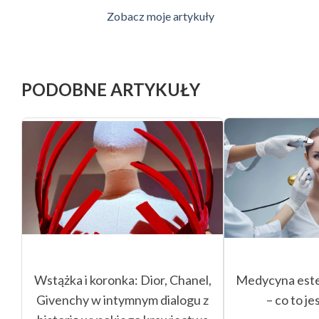
Zobacz moje artykuły
PODOBNE ARTYKUŁY
Wstążka i koronka: Dior, Chanel,
Medycyna este
Givenchy w intymnym dialogu z
– co to je