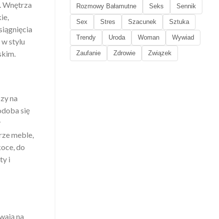
a. Wnętrza
Rozmowy Bałamutne
Seks
Sennik
ie,
Sex
Stres
Szacunek
Sztuka
siągnięcia
Trendy
Uroda
Woman
Wywiad
w stylu
skim.
Zaufanie
Zdrowie
Związek
czy na
odoba się
y
rze meble,
koce, do
y i
wają na