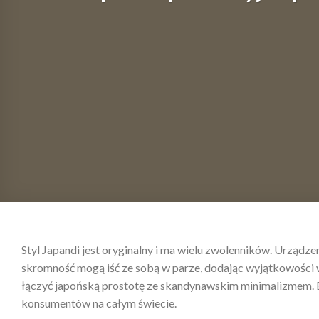
Styl Japandi jest oryginalny i ma wielu zwolenników. Urządz
skromność mogą iść ze sobą w parze, dodając wyjątkowości wn
łączyć japońską prostotę ze skandynawskim minimalizmem. Ef
konsumentów na całym świecie.