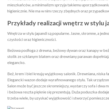
mieszkańców, a minimalizm sprzyja takiemu uporządkowaniu,
higienicznie. Nie ma w nim rzeczy zbędnych oraz przypadko
Przykłady realizacji wnętrz w stylu 
Wnętrza w stylu japandi są popularne. Jasne, skromne, a je
czystości oraz higieniczności.
Beżowa podłoga z drewna, beżowy dywan oraz kanapy w beżo
stolik ze szklanym blatem oraz drewniany parawan dopełniają 
elegancko.
Beż, krem i biel kreują wyjątkowy salonik. Drewniana, niska 
Elegancki wazon dodaje wyrafinowanego stylu. Tak urządzony 
Salon może być jeszcze skromniejszy, wystarczy sofa i dwa m
i beżowa reszta pięknie się prezentują. Duża poduszka dodaje
trzeba wiele, by uzyskać wyjątkowość i stworzyć pomieszcz