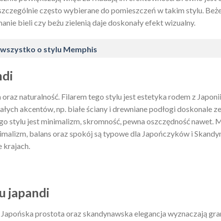
szczególnie często wybierane do pomieszczeń w takim stylu. Beże,
nie bieli czy beżu zielenią daje doskonały efekt wizualny.
li wszystko o stylu Memphis
ndi
 oraz naturalność. Filarem tego stylu jest estetyka rodem z Japoni
białych akcentów, np. białe ściany i drewniane podłogi doskonale z
go stylu jest minimalizm, skromność, pewna oszczędność nawet. 
nimalizm, balans oraz spokój są typowe dla Japończyków i Skand
e krajach.
u japandi
. Japońska prostota oraz skandynawska elegancja wyznaczają gra