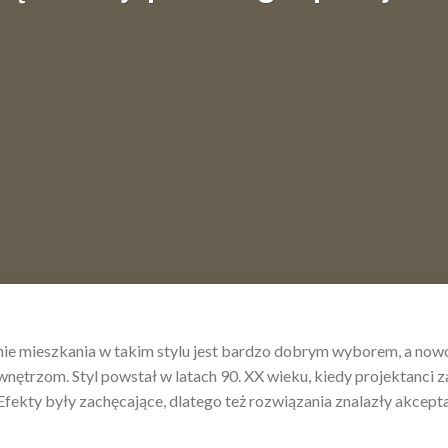
enie mieszkania w takim stylu jest bardzo dobrym wyborem, a now
ętrzom. Styl powstał w latach 90. XX wieku, kiedy projektanci z
ekty były zachęcające, dlatego też rozwiązania znalazły akcept