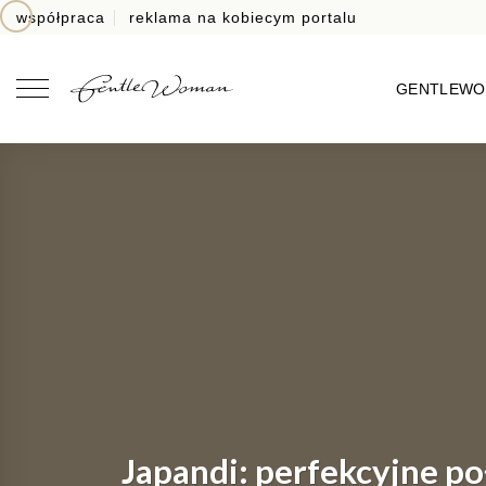
Skip
współpraca
reklama na kobiecym portalu
to
content
GENTLEW
Japandi: perfekcyjne po