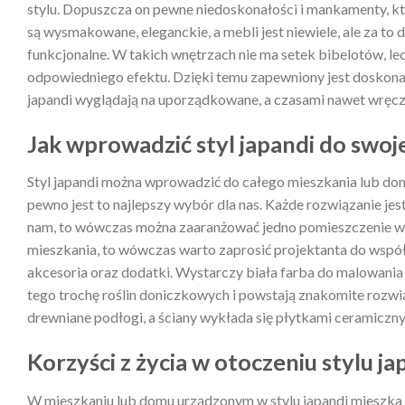
stylu. Dopuszcza on pewne niedoskonałości i mankamenty, k
są wysmakowane, eleganckie, a mebli jest niewiele, ale za to
funkcjonalne. W takich wnętrzach nie ma setek bibelotów, l
odpowiedniego efektu. Dzięki temu zapewniony jest doskon
japandi wyglądają na uporządkowane, a czasami nawet wręcz s
Jak wprowadzić styl japandi do swo
Styl japandi można wprowadzić do całego mieszkania lub domu
pewno jest to najlepszy wybór dla nas. Każde rozwiązanie jes
nam, to wówczas można zaaranżować jedno pomieszczenie w i
mieszkania, to wówczas warto zaprosić projektanta do współ
akcesoria oraz dodatki. Wystarczy biała farba do malowania 
tego trochę roślin doniczkowych i powstają znakomite rozwi
drewniane podłogi, a ściany wykłada się płytkami ceramicznym
Korzyści z życia w otoczeniu stylu ja
W mieszkaniu lub domu urządzonym w stylu japandi mieszka